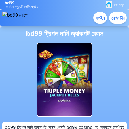
bd99
🌐
দেশ বাছুন
মোবাইল-ফ্রেন্ডলি গেমিং প্ল্যাটফর্ম
লগইন
রেজিস্টার
bd99 ট্রিপল মানি জ্যাকপট বেলস
bd99 ট্রিপল মানি জ্যাকপট বেলস গেমটি bd99 casino এর অন্যতম জনপ্রিয়