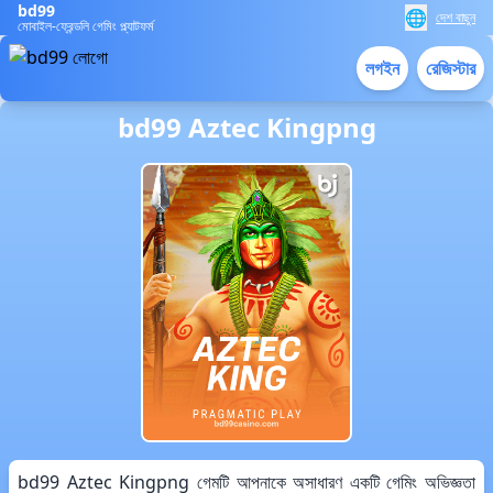
bd99
🌐
দেশ বাছুন
মোবাইল-ফ্রেন্ডলি গেমিং প্ল্যাটফর্ম
লগইন
রেজিস্টার
bd99 Aztec Kingpng
bd99 Aztec Kingpng গেমটি আপনাকে অসাধারণ একটি গেমিং অভিজ্ঞতা