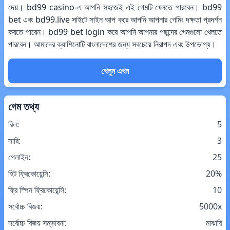
দেয়। bd99 casino-এ আপনি সহজেই এই গেমটি খেলতে পারবেন। bd99
bet এবং bd99.live সাইটে সাইন আপ করে আপনি আপনার গেমিং দক্ষতা প্রদর্শন
করতে পারেন। bd99 bet login করে আপনি আপনার পছন্দের গেমগুলো খেলতে
পারবেন। আমাদের ক্যাশিনোটি বাংলাদেশের জন্য সবচেয়ে নিরাপদ এবং উপভোগ্য।
খেলুন এখন
গেম তথ্য
রিল:
5
সারি:
3
পেলাইন:
25
হিট ফ্রিকোয়েন্সি:
20%
ফ্রি স্পিন ফ্রিকোয়েন্সি:
10
সর্বোচ্চ বিজয়:
5000x
সর্বোচ্চ বিজয় সম্ভাবনা:
মাঝারি