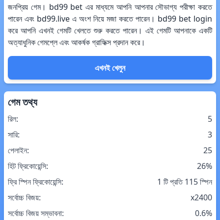
জনপ্রিয় গেম। bd99 bet এর মাধ্যমে আপনি আপনার সৌভাগ্য পরীক্ষা করতে
পারেন এবং bd99.live এ অংশ নিয়ে মজা করতে পারেন। bd99 bet login
করে আপনি এখনই গেমটি খেলতে শুরু করতে পারেন। এই গেমটি আপনাকে একটি
অত্যাধুনিক গেমপ্লে এবং আকর্ষক গ্রাফিক্স প্রদান করে।
এখনই খেলুন
গেম তথ্য
রিল:
5
সারি:
3
পেলাইন:
25
হিট ফ্রিকোয়েন্সি:
26%
ফ্রি স্পিন ফ্রিকোয়েন্সি:
1 টি প্রতি 115 স্পিন
সর্বোচ্চ বিজয়:
x2400
সর্বোচ্চ বিজয় সম্ভাবনা:
0.6%