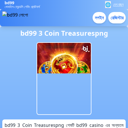
bd99
🌐
দেশ বাছুন
মোবাইল-ফ্রেন্ডলি গেমিং প্ল্যাটফর্ম
লগইন
রেজিস্টার
bd99 3 Coin Treasurespng
bd99 3 Coin Treasurespng গেমটি bd99 casino এর অন্যতম